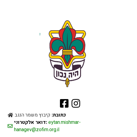
כתובת:
קיבוץ משמר הנגב
eytan.mishmar-
דואר אלקטרוני:
hanagev@zofim.org.il