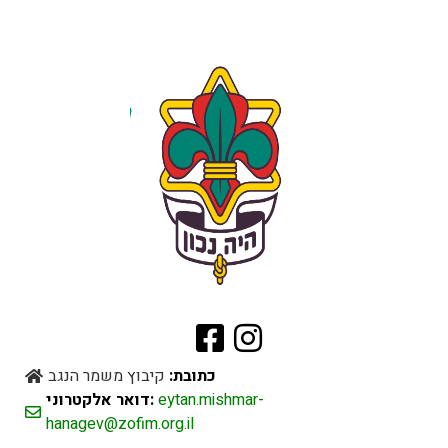
כתובת:
קיבוץ משמר הנגב
eytan.mishmar-
דואר אלקטרוני:
hanagev@zofim.org.il