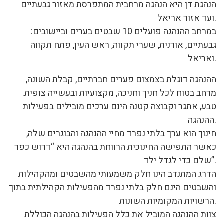
הנהגת דן היא הנהגה מרחבית המתפרסת מאזור גבעתיים
ועד אזור אריאל.
במרחב ההנהגה פועלים 10 שבטים בערים וביישובים:
גבעתיים, אורנית, שערי תקווה, ראש העין, פתח תקווה
ואריאל.
ההנהגה דוגלת בצמצום פערים חברתיים, קבלת השונה,
מרחב בטוח לכל חניך וחניכה, מקצועיות ובעשייה צופית.
טבע, אתגר וקבוצה קטנה הינם ערכים מובילים בפעילות
ההנהגה.
חינוך הוא ערך בלתי נפרד מחיי ההנהגה והבוגרים שלה,
כאשר התפישה החינוכית הרווחת בהנהגה היא “דרוש כפר
שלם כדי לגדל ילד”.
הדרג המתנדב הינו חלק משמעותי מהשבטים ומהקהילות
והשבטים הינם חלק בלתי נפרד מהפעילות הקהילתית בתוך
הרשויות המקומיות השונות.
צוות ההנהגה המוביל את כלל הפעילות בהנהגה הכוללת