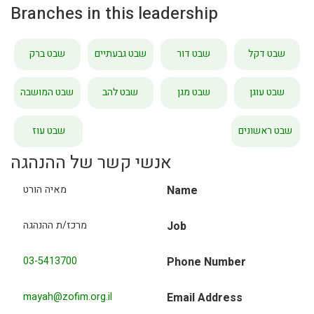
Branches in this leadership
שבט דקל
שבט דור
שבט גבעתיים
שבט ברק
שבט עוגן
שבט מגן
שבט להב
שבט המושבה
שבט ראשונים
שבט עוז
אנשי קשר של ההנהגה
Name
מאיה הורט
Job
מרכז/ת ההנהגה
03-5413700
Phone Number
mayah@zofim.org.il
Email Address