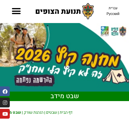
עברית
Русский
שבט מידב
דף הבית
|
שבטים
|
הנהגת שורק
|
שבט מידב