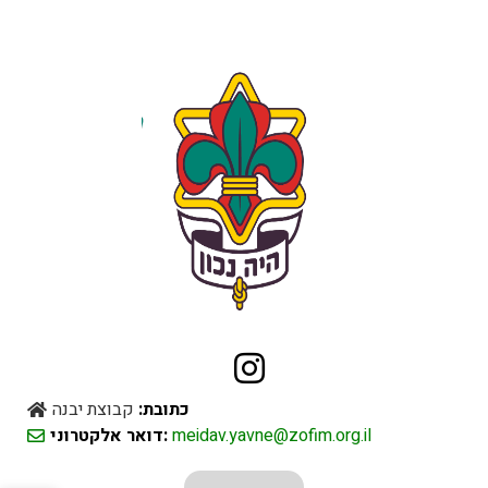
כתובת:
קבוצת יבנה
meidav.yavne@zofim.org.il
דואר אלקטרוני: