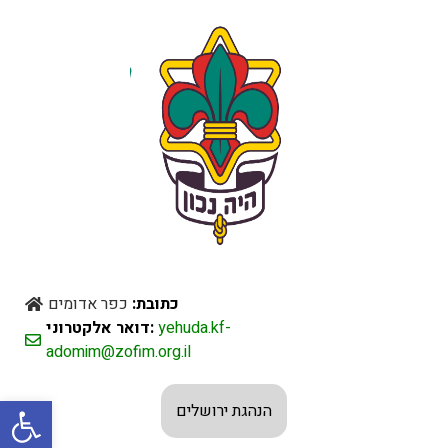
כתובת:
כפר אדומים
דואר אלקטרוני:
yehuda.kf-
adomim@zofim.org.il
Open toolbar
הנהגת ירושלים