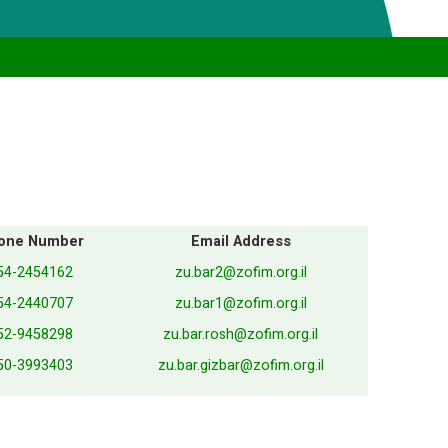
one Number
Email Address
54-2454162
zu.bar2@zofim.org.il
54-2440707
zu.bar1@zofim.org.il
52-9458298
zu.bar.rosh@zofim.org.il
50-3993403
zu.bar.gizbar@zofim.org.il