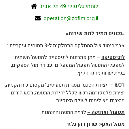
לוחמי גליפולי 49 תל אביב
operation@zofim.org.il
«נכונים תמיד לתת שירות»
אבני היסוד של המחלקה מתחלקות ל-3 תחומים עיקריים :
לוגיסטיקה
– מתן פתרונות לוגיסטיים לתנועה’
תשתית
למפעלי התנועה’ תפעול המפעלים ועבודה מול הספקים,
בניית יערות מחנה הקיץ.
רכש —
יצירת הסכמי מסגרת תנועתיים’ מקסום כוח הקנייה,
יצירת פלטפורמה רכש לכלל יחידות התנועה, רכש הורים -
מוצרים משלימים לעולם הצופיות.
תפעול ואחזקה –
לרמת המטה וההנהגות.
מנהל האגף: שרון דהן גלזר