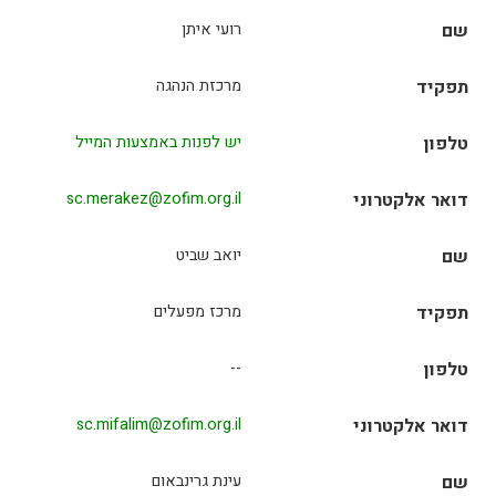
שם
רועי איתן
תפקיד
מרכזת הנהגה
טלפון
יש לפנות באמצעות המייל
דואר אלקטרוני
sc.merakez@zofim.org.il
שם
יואב שביט
תפקיד
מרכז מפעלים
טלפון
--
דואר אלקטרוני
sc.mifalim@zofim.org.il
שם
עינת גרינבאום