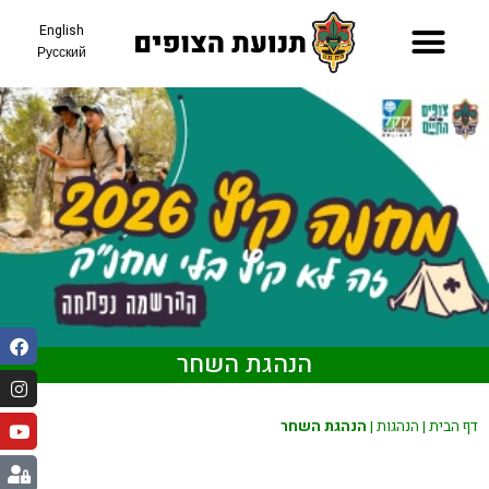
English
Русский
תאריכי קיץ 26
הנהגת השחר
דף הבית
|
הנהגות
|
הנהגת השחר