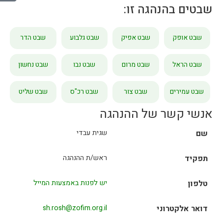
שבטים בהנהגה זו:
שבט אופק
שבט אפיק
שבט גלבוע
שבט הדר
שבט הראל
שבט מרום
שבט נבו
שבט נחשון
שבט עמירים
שבט צור
שבט רכ"ס
שבט שליט
אנשי קשר של ההנהגה
שם
שגית עבדי
תפקיד
ראש/ת ההנהגה
טלפון
יש לפנות באמצעות המייל
דואר אלקטרוני
sh.rosh@zofim.org.il