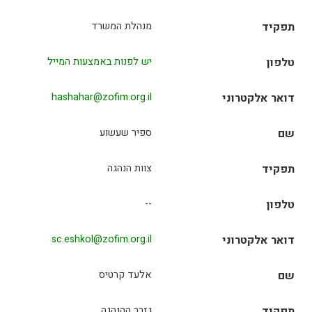
תפקיד
מנהלת המשרד
טלפון
יש לפנות באמצעות המייל
דואר אלקטרוני
hashahar@zofim.org.il
שם
ספיר שעשוע
תפקיד
צוות הנהגה
טלפון
--
דואר אלקטרוני
sc.eshkol@zofim.org.il
שם
אלעד קרטיס
תפקיד
גזבר ההנהגה