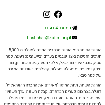
המסגר 4 רעננה
hashahar@zofim.org.il
הנהגת השחר היא הנהגה מרחבית המונה למעלה מ-5,300
חניכים וחניכות ב-12 שבטים בערים וביישובים: רעננה, כפר
סבא, כוכב יאיר- צור יגאל, אלפי מנשה, גינות שומרון, צור
יצחק וסלעית ומפעילה פעילות קהילתית בשכונות המזרח
של כפר סבא.
הנהגת השחר, תחת המוטו "מאירים את החברה הישראלית",
דוגלת בצמצום פערים חברתיים, קבלת השונה, ערך השוויון
ועשייה צופית. ההנהגה מעודדת אקטיביזם חברתי ופועלת
לקידום יוזמות חברתיות של חניכי וחניכות ההנהגה בתחומים