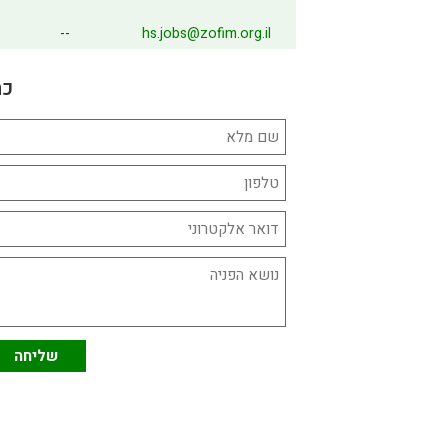
--
hs.jobs@zofim.org.il
כת