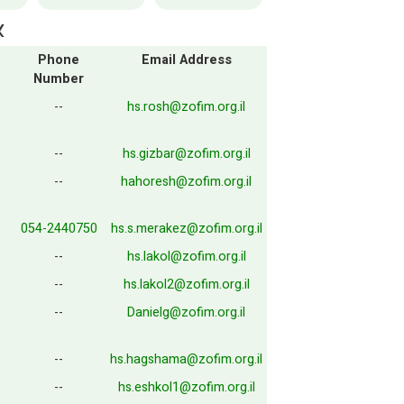
א
Phone
Email Address
Number
--
hs.rosh@zofim.org.il
--
hs.gizbar@zofim.org.il
--
hahoresh@zofim.org.il
054-2440750
hs.s.merakez@zofim.org.il
--
hs.lakol@zofim.org.il
--
hs.lakol2@zofim.org.il
--
Danielg@zofim.org.il
--
hs.hagshama@zofim.org.il
--
hs.eshkol1@zofim.org.il