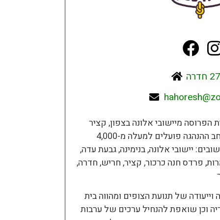
hahoresh@zof
 הפרוסה מיישובי אלונה בצפון, קציר
במזרח ועד בת חפר בדרום. במרחב ההנהגה פועלים למעלה מ-4,000
ים וביישובים: יישובי אלונה, בנימינה, גבעת עדה,
ות, פרדס חנה כרכור, קציר, חריש, חדרה,
וייעודה של תנועת הצופים ומהווה בית
יה וכן שואפת להנחיל ערכים של ערבות