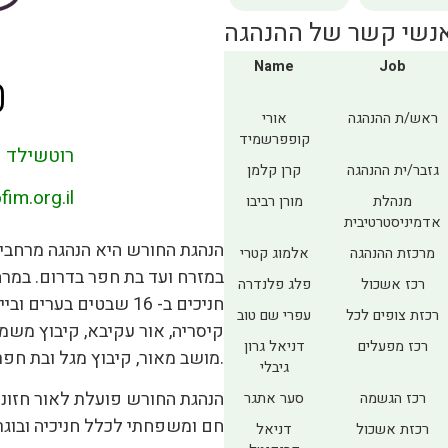
נשי קשר של ההנהגה
Name
Job
ראש/ת ההנהגה
אורי
קופפרשמיד
רוטשילד 27 חדרה
גזבר/ית ההנהגה
קרן קלמן
im.org.il
מנהלת
מורן רביבו
אדמיניסטרטיבית
הנהגת החורש היא הנהגה מרחבית
מרכזת ההנהגה
אלמוג קטרי
רכז אשכול
פלג פלנדרה
חניכים ב- 16 שבטים בער
רכזת צופים לכל
עפרי שם טוב
קיסריה, אור עקיבא, קיבוץ משמר
רכז מפעלים
דניאל גרון
מושב מאור, קיבוץ מגל ובת חפר.
גיבלי
הנהגת החורש פועלת לאור חזונה 
רכז הגשמה
סער אתגר
חם ומשפחתי לכלל חניכיה ובוגר
רכזת אשכול
דניאל