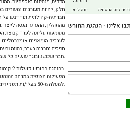
פרנקנטל
הדדית, מנהיגות ואכפתיות. ההנה
חלק, להיות מעורבים ומעורים ב
רכזת גיוס הנהגתית
נוגה לבאן
חברתית-קהילתית תוך דגש על ח
מהתהליך, ההנהגה מנסה לייצר שו
בו אלינו - הנהגת החורש
משמעות עליונה לערך קבוצת השי
לערכים הומאניים אוניברסליים. 
חניכיה וחבריה בעבר, בהווה ובע
חבר שכב»ג ובוגר עושים כל שביכולתם להוות אישיות לדוגמה בכל תחום.
בהנהגת החורש פועלות 2 קומונות שנת שירות השייכות לגרעין רעים.
הפעילות הצופית במרחב ההנהגה 
למעלה מ-50 בעלי/ות תפקידים בוגרים/ות- שכירים/ות ומתנדבים/ות.