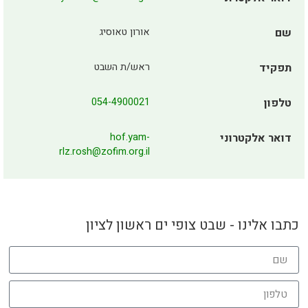
שם
אורון טאוסיג
תפקיד
ראש/ת השבט
טלפון
054-4900021
דואר אלקטרוני
hof.yam-
rlz.rosh@zofim.org.il
כתבו אלינו - שבט צופי ים ראשון לציון