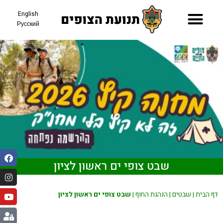
English
Русский
תאריכי קיץ 26
שבט צופי ים ראשון לציון
דף הבית
|
שבטים
|
הנהגת החוף
|
שבט צופי ים ראשון לציון