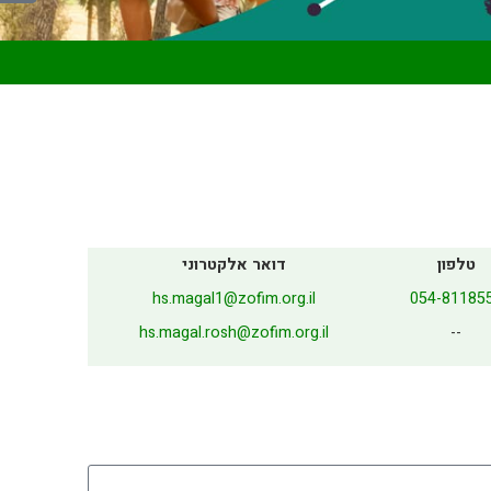
טלפון
דואר אלקטרוני
hs.magal1@zofim.org.il
054-81185
hs.magal.rosh@zofim.org.il
--