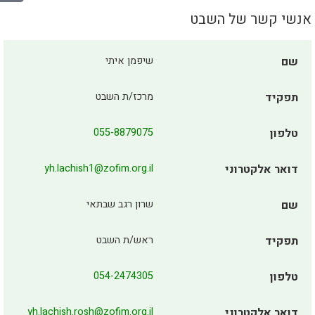
אנשי קשר של השבט
שם
שיפמן איתי
תפקיד
מרכז/ת השבט
טלפון
055-8879075
דואר אלקטרוני
yh.lachish1@zofim.org.il
שם
שרון רגב שבתאי
תפקיד
ראש/ת השבט
טלפון
054-2474305
דואר אלקטרוני
yh.lachish.rosh@zofim.org.il