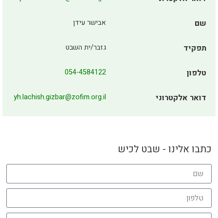
שם
אבישר עידן
תפקיד
גזבר/ית השבט
טלפון
054-4584122
דואר אלקטרוני
yh.lachish.gizbar@zofim.org.il
כתבו אלינו - שבט לכיש