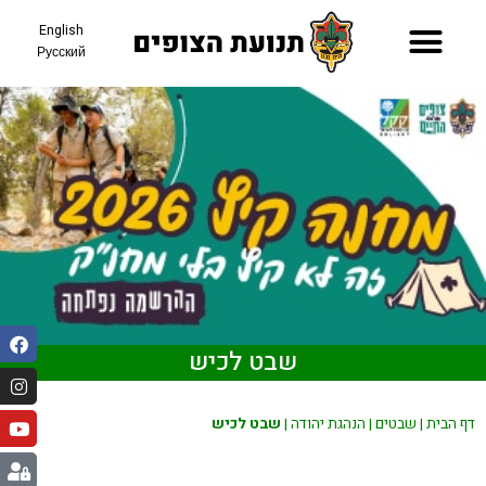
English
Русский
תאריכי קיץ 26
שבט לכיש
דף הבית
|
שבטים
|
הנהגת יהודה
|
שבט לכיש