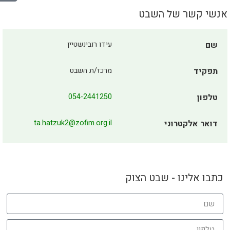
אנשי קשר של השבט
שם
עידו רובינשטיין
תפקיד
מרכז/ת השבט
טלפון
054-2441250
דואר אלקטרוני
ta.hatzuk2@zofim.org.il
כתבו אלינו - שבט הצוק