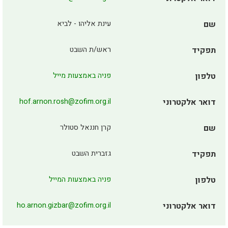
שם
עינת אליהו - לביא
תפקיד
ראש/ת השבט
טלפון
פניה באמצעות מייל
דואר אלקטרוני
hof.arnon.rosh@zofim.org.il
שם
קרן חננאל סטולר
תפקיד
גזברית השבט
טלפון
פניה באמצעות המייל
דואר אלקטרוני
ho.arnon.gizbar@zofim.org.il