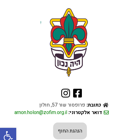
כתובת:
פרופסור שור 57, חולון
דואר אלקטרוני:
arnon.holon@zofim.org.il
פתח סרגל
הנהגת החוף