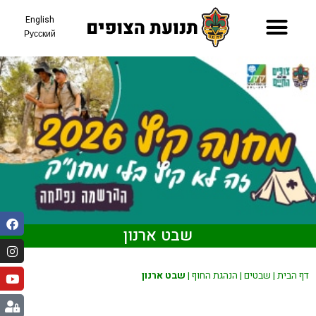
English
Русский
תאריכי קיץ 26
שבט ארנון
דף הבית
|
שבטים
|
הנהגת החוף
|
שבט ארנון