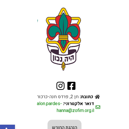
כתובת:
חן 2, פרדס חנה-כרכור
דואר אלקטרוני:
alon.pardes-
hanna@zofim.org.il
פתח סרגל
הנהגת החורש