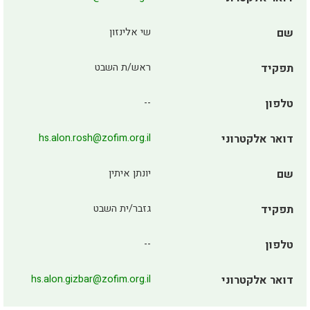
שם
שי אלינזון
תפקיד
ראש/ת השבט
טלפון
--
דואר אלקטרוני
hs.alon.rosh@zofim.org.il
שם
יונתן איתין
תפקיד
גזבר/ית השבט
טלפון
--
דואר אלקטרוני
hs.alon.gizbar@zofim.org.il