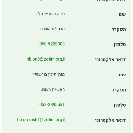
שם
גליה שטרייפסלד
תפקיד
מרכז/ת השבט
טלפון
058-5228309
דואר אלקטרוני
hb.on3@zofim.org.il
שם
מורן תיכון בורשטיין
תפקיד
ראש/ת השבט
טלפון
052-3395551
דואר אלקטרוני
hb.on.rosh1@zofim.org.il