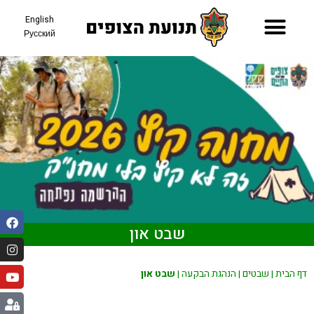
English
Русский
תאריכי קיץ 26
שבט און
דף הבית
|
שבטים
|
הנהגת הבקעה
|
שבט און