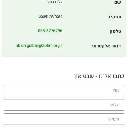
שם
גלי ברטל
תפקיד
גזבר/ית השבט
טלפון
058-6276296
דואר אלקטרוני
hb.on.gizbar@zofim.org.il
כתבו אלינו - שבט און